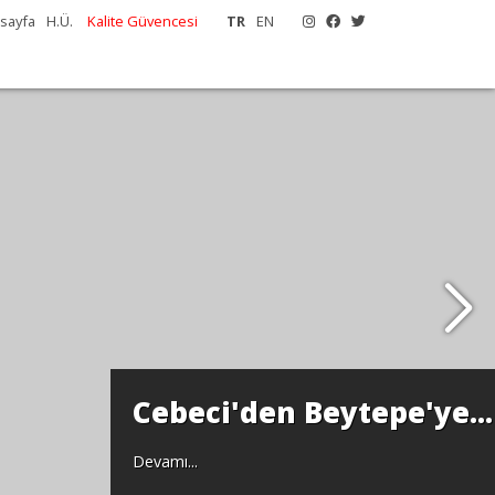
sayfa
H.Ü.
Kalite Güvencesi
TR
EN