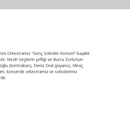
i Orkestramız “Genç Solistler Konseri” başlıklı
r. Nezih Seçkin’in şefliği ve Burcu Zorlu’nun
̧oğlu (kontrabas), Deniz Oral (piyano), Miraç
ken, konserde orkestramız ve solistlerimiz
dir.