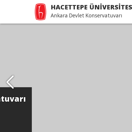
HACETTEPE ÜNİVERSİTES
Ankara Devlet Konservatuvarı
Cebeci'den Beytepe'ye.
Devamı...