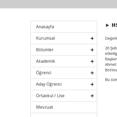
► HS
Anasayfa
Kurumsal
Değerl
26 Şub
Bölümler
etkinli
Başkem
Akademik
Ahmet B
Bottesi
Öğrenci
Bu öze
Aday Öğrenci
Ortaokul / Lise
Mevzuat