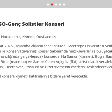
O-Genç Solistler Konseri
i Hocalarımız, Kıymetli Dostlarımız;
at 2025 Çarşamba akşamı saat 19:00’da Hacettepe Üniversitesi Senfon
ği ile Konservatuvarımız Konser Salonu’nda müzikseverler ile buluşacaktı
ancılığı’nda gerçekleşecek konserde Sıla Samur (klarinet), Büşra Bas
içer (marimba) ve Gamze Ceren Açıkgöz (flüt) solist olarak yer alır
ni, Beethoven, Rosauro ve Bizet/Borne’nin eserlerini seslendirecekler
l konsere kıymetli katılımlarınız bizlere şeref verecektir.