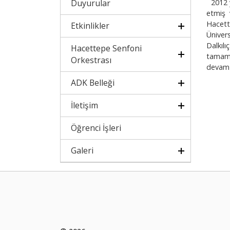
Duyurular
2012 yı
etmiş 
Hacett
Etkinlikler
Üniver
Dalkıl
Hacettepe Senfoni
tamaml
Orkestrası
devam 
ADK Belleği
İletişim
Öğrenci İşleri
Galeri