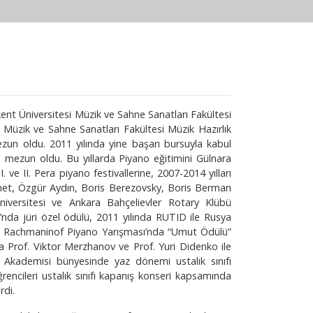
nt Üniversitesi Müzik ve Sahne Sanatları Fakültesi
i Müzik ve Sahne Sanatları Fakültesi Müzik Hazırlık
mezun oldu. 2011 yılında yine başarı bursuyla kabul
kle mezun oldu. Bu yıllarda Piyano eğitimini Gülnara
 ve II. Pera piyano festivallerine, 2007-2014 yılları
met, Özgür Aydın, Boris Berezovsky, Boris Berman
 Üniversitesi ve Ankara Bahçelievler Rotary Klübü
nda jüri özel ödülü, 2011 yılında RUTID ile Rusya
gei Rachmaninof Piyano Yarışması’nda “Umut Ödülü”
Prof. Viktor Merzhanov ve Prof. Yuri Didenko ile
zik Akademisi bünyesinde yaz dönemi ustalık sınıfı
ğrencileri ustalık sınıfı kapanış konseri kapsamında
rdi.