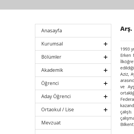
Arş.
Anasayfa
Kurumsal
1993 y
Erken 
Bölümler
İlköğre
edildiğ
Akademik
Aziz, A
arasın
Öğrenci
ve Ayş
ortakl
Aday Öğrenci
Federa
kazand
Ortaokul / Lise
çalışt
çalışma
Mevzuat
Bilkent