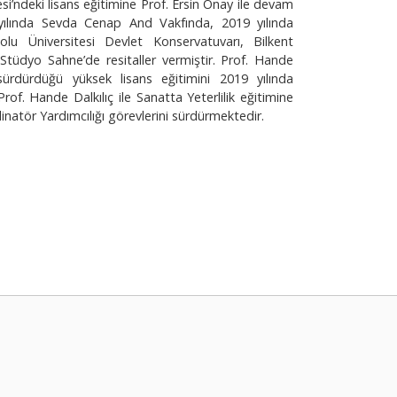
si’ndeki lisans eğitimine Prof. Ersin Onay ile devam
yılında Sevda Cenap And Vakfında, 2019 yılında
lu Üniversitesi Devlet Konservatuvarı, Bilkent
üdyo Sahne’de resitaller vermiştir. Prof. Hande
sürdürdüğü yüksek lisans eğitimini 2019 yılında
f. Hande Dalkılıç ile Sanatta Yeterlilik eğitimine
atör Yardımcılığı görevlerini sürdürmektedir.