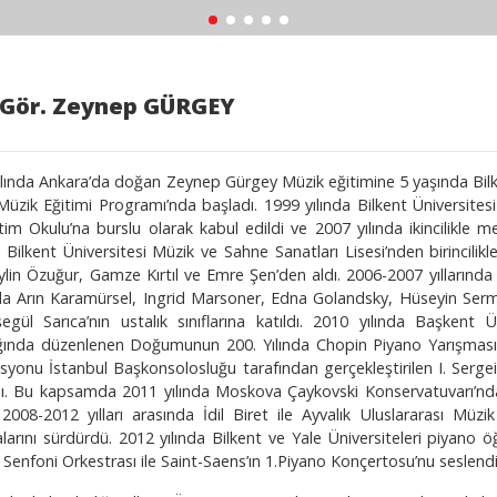
 Gör. Zeynep GÜRGEY
ılında Ankara’da doğan Zeynep Gürgey Müzik eğitimine 5 yaşında Bilke
Müzik Eğitimi Programı’nda başladı. 1999 yılında Bilkent Üniversites
tim Okulu’na burslu olarak kabul edildi ve 2007 yılında ikincilikle 
i Bilkent Üniversitesi Müzik ve Sahne Sanatları Lisesi’nden birincili
ylin Özuğur, Gamze Kırtıl ve Emre Şen’den aldı. 2006-2007 yıllarında I.
da Arın Karamürsel, Ingrid Marsoner, Edna Golandsky, Hüseyin Ser
egül Sarıca’nın ustalık sınıflarına katıldı. 2010 yılında Başkent
ığında düzenlenen Doğumunun 200. Yılında Chopin Piyano Yarışması’
syonu İstanbul Başkonsolosluğu tarafından gerçekleştirilen I. Ser
ı. Bu kapsamda 2011 yılında Moskova Çaykovski Konservatuvarı’nda 
ı. 2008-2012 yılları arasında İdil Biret ile Ayvalık Uluslararası Mü
larını sürdürdü. 2012 yılında Bilkent ve Yale Üniversiteleri piyano ö
 Senfoni Orkestrası ile Saint-Saens’ın 1.Piyano Konçertosu’nu seslendi