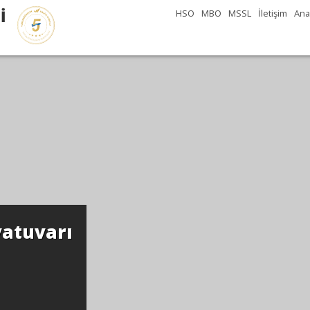
İ
HSO
MBO
MSSL
İletişim
Ana
Cebeci'den Be
Devamı...