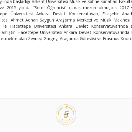
lında başladığı Bilkent Üniversitesi Müzik ve Sahne Sanatları Fakülte
ve 2015 yılında “Şeref Öğrencisi” olarak mezun olmuştur. 2017 
epe Üniversitesi Ankara Devlet Konservatuvarı, Eskişehir Anado
sitesi Ahmet Adnan Saygun Araştırma Merkezi ve Müzik Makinesi St
ıç ile Hacettepe Üniversitesi Ankara Devlet Konservatuvarı’nda 
amıştır. Hacettepe Üniversitesi Ankara Devlet Konservatuvarında Pro
etmekte olan Zeynep Gürgey, Araştırma Görevlisi ve Erasmus Koordin