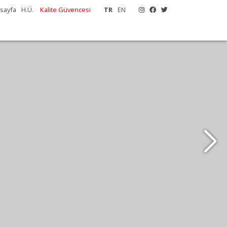
sayfa
H.Ü.
Kalite Güvencesi
TR
EN
ytepe'ye...