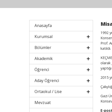
Misa
Anasayfa
1992 yı
Kurumsal
Konserv
Prof. A
Bölümler
katıldı.
KEÇMEK
Akademik
olarak 
yaptığ
Öğrenci
2015 y
Aday Öğrenci
Çalış
Ortaokul / Lise
Gazi Ü
Konsev
Mevzuat
E-pos