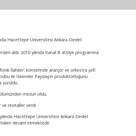
lında Hacettepe Üniversitesi Ankara Devlet
sleri aldı. 2010 yılında Kanal B atölye programına
onik İlahiler” konserinde aranjör ve orkestra şefi
ubu ile İskender Paydaş’ın prodüktörlüğünü
sürüldü.
ölümünden mezun oldu.
 ve resitaller verdi.
 yılında Hacettepe Üniversitesi Ankara Devlet
ve halen devam etmektedir