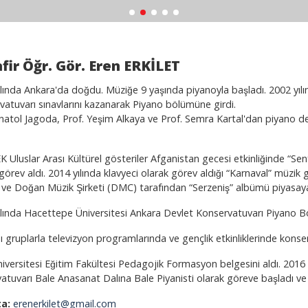
fir Öğr. Gör. Eren ERKİLET
lında Ankara'da doğdu. Müziğe 9 yaşında piyanoyla başladı. 2002 yı
atuvarı sınavlarını kazanarak Piyano bölümüne girdi.
natol Jagoda, Prof. Yeşim Alkaya ve Prof. Semra Kartal'dan piyano der
 Uluslar Arası Kültürel gösteriler Afganistan gecesi etkinliğinde “Senf
görev aldı. 2014 yılında klavyeci olarak görev aldığı “Karnaval” müzik gr
ı ve Doğan Müzik Şirketi (DMC) tarafından “Serzeniş” albümü piyasaya 
ılında Hacettepe Üniversitesi Ankara Devlet Konservatuvarı Piyano B
tığı gruplarla televizyon programlarında ve gençlik etkinliklerinde konser
niversitesi Eğitim Fakültesi Pedagojik Formasyon belgesini aldı. 2016
atuvarı Bale Anasanat Dalına Bale Piyanisti olarak göreve başladı 
ta:
erenerkilet@gmail.com