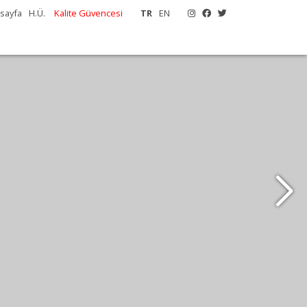
sayfa
H.Ü.
Kalite Güvencesi
TR
EN