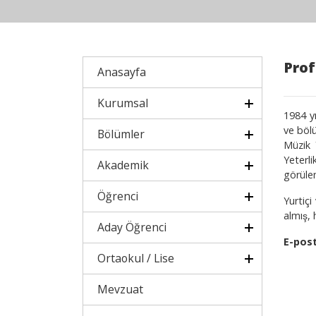
Prof
Anasayfa
Kurumsal
1984 yı
ve böl
Bölümler
Müzik
Yeterli
Akademik
görül
Öğrenci
Yurtiç
almış,
Aday Öğrenci
E-pos
Ortaokul / Lise
Mevzuat