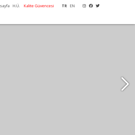
sayfa
H.Ü.
Kalite Güvencesi
TR
EN