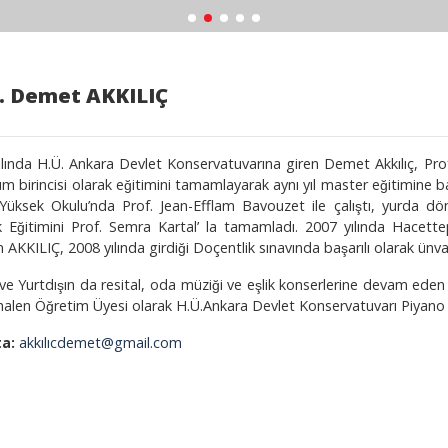
. Demet AKKILIÇ
lında H.Ü. Ankara Devlet Konservatuvarına giren Demet Akkılıç, Prof.
üm birincisi olarak eğitimini tamamlayarak aynı yıl master eğitimine
 Yüksek Okulu’nda Prof. Jean-Efflam Bavouzet ile çalıştı, yurda d
k Eğitimini Prof. Semra Kartal’ la tamamladı. 2007 yılında Hacettepe
en AKKILIÇ, 2008 yılında girdiği Doçentlik sınavında başarılı olarak ü
i ve Yurtdışın da resital, oda müziği ve eşlik konserlerine devam ede
 halen Öğretim Üyesi olarak H.Ü.Ankara Devlet Konservatuvarı Piyano
ta:
akkılıcdemet@gmail.com