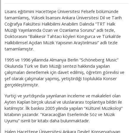
Lisans eğitimini Hacettepe Üniversitesi Felsefe bölümünde
tamamlamış, Yüksek lisansını Ankara Üniversitesi Dil ve Tarih
Coğrafya Fakültesi Halkbilimi Anabilim Dalında “TRT Halk
Müziği Yayınlarında Ozan ve Ozanlama Sorunu” adlı tezle,
Doktorasını “Balıkesir Tahtacı köyleri Kongurca ve Türkali’de
Halkbilimsel Açıdan Müzik Yapısının Araştırılması” adlı tezle
tamamlamıştır.
1995 ve 1996 yıllarında Almanya Berlin “Schöneberg Music”
Okulunda Türk ve Batı Müziği sentezi hakkında yapılan
çalışmaları denetlemek için davet edilmiş, öğretim görevlisi ve
şef olarak çalışmalar yapmış, yetiştirdiği toplulukla Konser
gerçekleştirmiştir.
Yurtiçi ve yurtdışında yayınlanan inceleme ve makaleleri olan
Ayten Kaplan birçok ulusal ve uluslararası toplantıya bildiri ile
katılmıştır. İlk baskısı 2005 yılında yapılan “Kültürel Müzikoloji”
kitabının yazarıdır. “Karacaoğlan Eserlerinde Söz ve Müzik
Uyumu” isimli bir kitabı daha bulunmaktadır.
Halen Hacettepe Üniversitesi Ankara Devlet Konservatuvarı