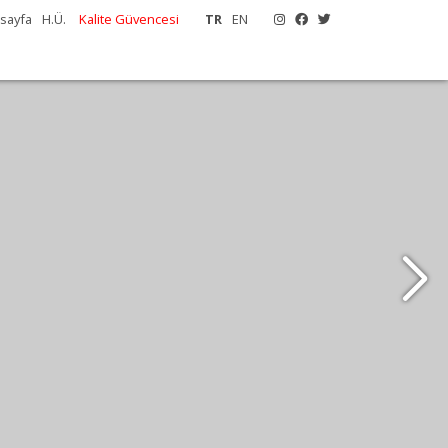
sayfa
H.Ü.
Kalite Güvencesi
TR
EN