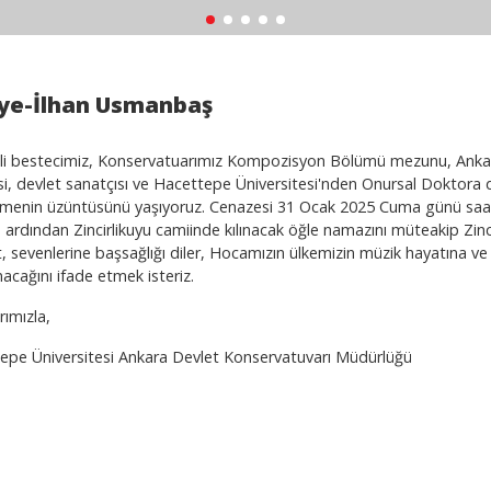
ye-İlhan Usmanbaş
li bestecimiz, Konservatuarımız Kompozisyon Bölümü mezunu, Ankara
si, devlet sanatçısı ve Hacettepe Üniversitesi'nden Onursal Doktora 
menin üzüntüsünü yaşıyoruz. Cenazesi 31 Ocak 2025 Cuma günü saa
 ardından Zincirlikuyu camiinde kılınacak öğle namazını müteakip Zinc
 sevenlerine başsağlığı diler, Hocamızın ülkemizin müzik hayatına ve b
nacağını ifade etmek isteriz.
rımızla,
epe Üniversitesi Ankara Devlet Konservatuvarı Müdürlüğü