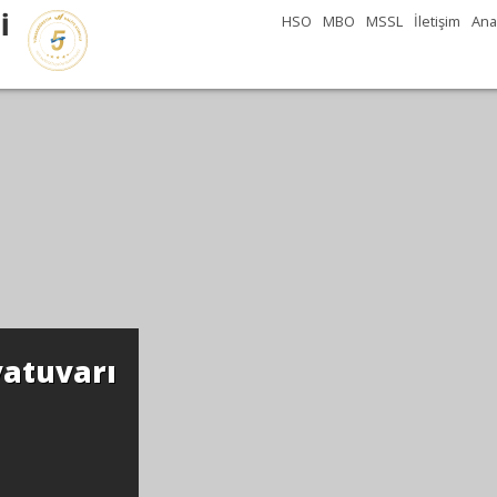
İ
HSO
MBO
MSSL
İletişim
Ana
ye...