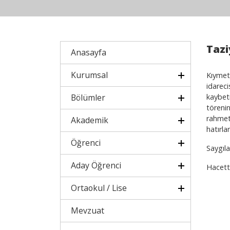
Tazi
Anasayfa
Kurumsal
Kıymet
idareci
Bölümler
kaybet
törenin
rahmet,
Akademik
hatırla
Öğrenci
Saygıla
Aday Öğrenci
Hacett
Ortaokul / Lise
Mevzuat