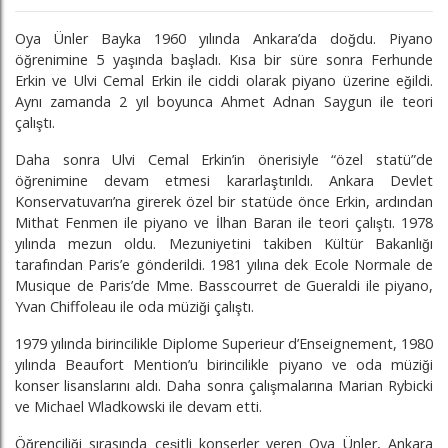
Oya Ünler Bayka 1960 yılında Ankara’da doğdu. Piyano
öğrenimine 5 yaşında başladı. Kısa bir süre sonra Ferhunde
Erkin ve Ulvi Cemal Erkin ile ciddi olarak piyano üzerine eğildi.
Aynı zamanda 2 yıl boyunca Ahmet Adnan Saygun ile teori
çalıştı.
Daha sonra Ulvi Cemal Erkin’in önerisiyle “özel statü”de
öğrenimine devam etmesi kararlaştırıldı. Ankara Devlet
Konservatuvarı’na girerek özel bir statüde önce Erkin, ardından
Mithat Fenmen ile piyano ve İlhan Baran ile teori çalıştı. 1978
yılında mezun oldu. Mezuniyetini takiben Kültür Bakanlığı
tarafından Paris’e gönderildi. 1981 yılına dek Ecole Normale de
Musique de Paris’de Mme. Basscourret de Gueraldi ile piyano,
Yvan Chiffoleau ile oda müziği çalıştı.
1979 yılında birincilikle Diplome Superieur d’Enseignement, 1980
yılında Beaufort Mention’u birincilikle piyano ve oda müziği
konser lisanslarını aldı. Daha sonra çalışmalarına Marian Rybicki
ve Michael Wladkowski ile devam etti.
Öğrenciliği sırasında çeşitli konserler veren Oya Ünler, Ankara