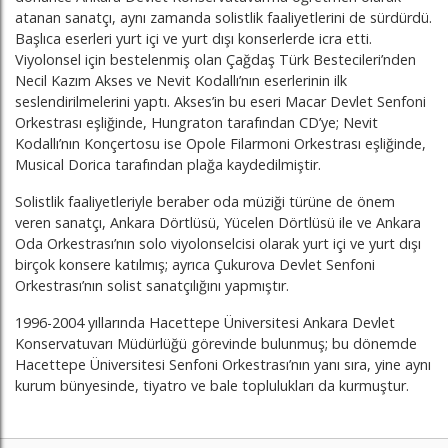
atanan sanatçı, aynı zamanda solistlik faaliyetlerini de sürdürdü.
Başlıca eserleri yurt içi ve yurt dışı konserlerde icra etti.
Viyolonsel için bestelenmiş olan Çağdaş Türk Bestecileri’nden
Necil Kazım Akses ve Nevit Kodallı’nın eserlerinin ilk
seslendirilmelerini yaptı. Akses’in bu eseri Macar Devlet Senfoni
Orkestrası eşliğinde, Hungraton tarafından CD’ye; Nevit
Kodallı’nın Konçertosu ise Opole Filarmoni Orkestrası eşliğinde,
Musical Dorica tarafından plağa kaydedilmiştir.
Solistlik faaliyetleriyle beraber oda müziği türüne de önem
veren sanatçı, Ankara Dörtlüsü, Yücelen Dörtlüsü ile ve Ankara
Oda Orkestrası’nın solo viyolonselcisi olarak yurt içi ve yurt dışı
birçok konsere katılmış; ayrıca Çukurova Devlet Senfoni
Orkestrası’nın solist sanatçılığını yapmıştır.
1996-2004 yıllarında Hacettepe Üniversitesi Ankara Devlet
Konservatuvarı Müdürlüğü görevinde bulunmuş; bu dönemde
Hacettepe Üniversitesi Senfoni Orkestrası’nın yanı sıra, yine aynı
kurum bünyesinde, tiyatro ve bale toplulukları da kurmuştur.