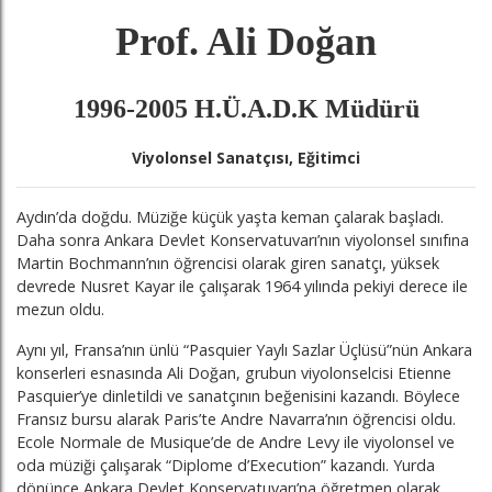
Prof. Ali Doğan
1996-2005 H.Ü.A.D.K Müdürü
Viyolonsel Sanatçısı, Eğitimci
Aydın’da doğdu. Müziğe küçük yaşta keman çalarak başladı.
Daha sonra Ankara Devlet Konservatuvarı’nın viyolonsel sınıfına
Martin Bochmann’nın öğrencisi olarak giren sanatçı, yüksek
devrede Nusret Kayar ile çalışarak 1964 yılında pekiyi derece ile
mezun oldu.
Aynı yıl, Fransa’nın ünlü “Pasquier Yaylı Sazlar Üçlüsü”nün Ankara
konserleri esnasında Ali Doğan, grubun viyolonselcisi Etienne
Pasquier’ye dinletildi ve sanatçının beğenisini kazandı. Böylece
Fransız bursu alarak Paris’te Andre Navarra’nın öğrencisi oldu.
Ecole Normale de Musique’de de Andre Levy ile viyolonsel ve
oda müziği çalışarak “Diplome d’Execution” kazandı. Yurda
dönünce Ankara Devlet Konservatuvarı’na öğretmen olarak