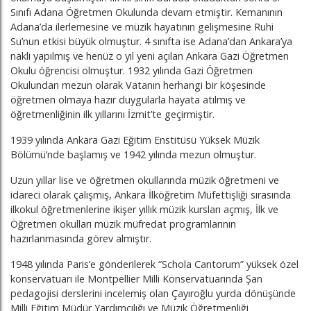
Sınıfı Adana Öğretmen Okulunda devam etmiştir. Kemanının
Adana’da ilerlemesine ve müzik hayatının gelişmesine Ruhi
Su’nun etkisi büyük olmuştur. 4 sınıfta ise Adana’dan Ankara’ya
nakli yapılmış ve henüz o yıl yeni açılan Ankara Gazi Öğretmen
Okulu öğrencisi olmuştur. 1932 yılında Gazi Öğretmen
Okulundan mezun olarak Vatanın herhangi bir köşesinde
öğretmen olmaya hazır duygularla hayata atılmış ve
öğretmenliğinin ilk yıllarını İzmit’te geçirmiştir.
1939 yılında Ankara Gazi Eğitim Enstitüsü Yüksek Müzik
Bölümü’nde başlamış ve 1942 yılında mezun olmuştur.
Uzun yıllar lise ve öğretmen okullarında müzik öğretmeni ve
idareci olarak çalışmış, Ankara İlköğretim Müfettişliği sırasında
ilkokul öğretmenlerine ikişer yıllık müzik kursları açmış, İlk ve
Öğretmen okulları müzik müfredat programlarının
hazırlanmasında görev almıştır.
1948 yılında Paris’e gönderilerek “Schola Cantorum” yüksek özel
konservatuarı ile Montpellier Milli Konservatuarında Şan
pedagojisi derslerini incelemiş olan Çayıroğlu yurda dönüşünde
Milli Eğitim Müdür Yardımcılığı ve Müzik Öğretmenliği