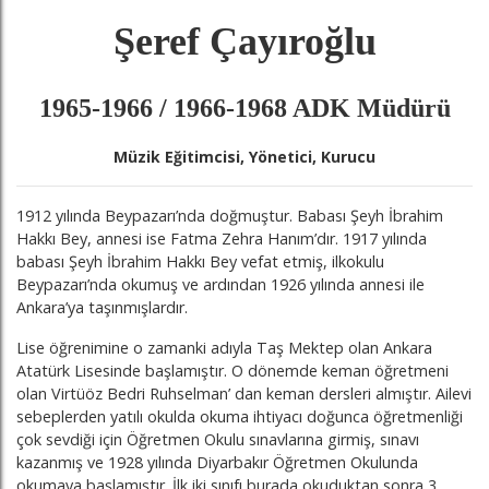
Şeref Çayıroğlu
1965-1966 / 1966-1968 ADK Müdürü
Müzik Eğitimcisi, Yönetici, Kurucu
1912 yılında Beypazarı’nda doğmuştur. Babası Şeyh İbrahim
Hakkı Bey, annesi ise Fatma Zehra Hanım’dır. 1917 yılında
babası Şeyh İbrahim Hakkı Bey vefat etmiş, ilkokulu
Beypazarı’nda okumuş ve ardından 1926 yılında annesi ile
Ankara’ya taşınmışlardır.
Lise öğrenimine o zamanki adıyla Taş Mektep olan Ankara
Atatürk Lisesinde başlamıştır. O dönemde keman öğretmeni
olan Virtüöz Bedri Ruhselman’ dan keman dersleri almıştır. Ailevi
sebeplerden yatılı okulda okuma ihtiyacı doğunca öğretmenliği
çok sevdiği için Öğretmen Okulu sınavlarına girmiş, sınavı
kazanmış ve 1928 yılında Diyarbakır Öğretmen Okulunda
okumaya başlamıştır. İlk iki sınıfı burada okuduktan sonra 3.