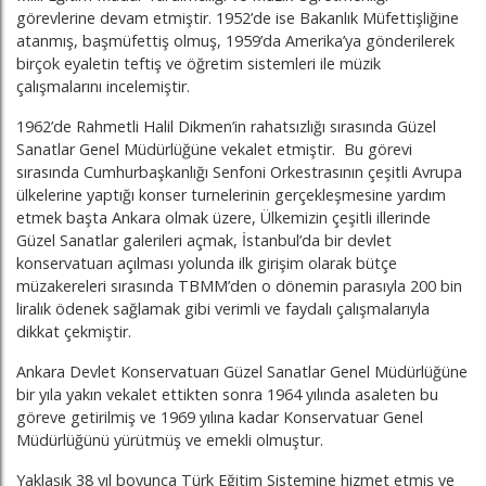
görevlerine devam etmiştir. 1952’de ise Bakanlık Müfettişliğine
atanmış, başmüfettiş olmuş, 1959’da Amerika’ya gönderilerek
birçok eyaletin teftiş ve öğretim sistemleri ile müzik
çalışmalarını incelemiştir.
1962’de Rahmetli Halil Dikmen’in rahatsızlığı sırasında Güzel
Sanatlar Genel Müdürlüğüne vekalet etmiştir. Bu görevi
sırasında Cumhurbaşkanlığı Senfoni Orkestrasının çeşitli Avrupa
ülkelerine yaptığı konser turnelerinin gerçekleşmesine yardım
etmek başta Ankara olmak üzere, Ülkemizin çeşitli illerinde
Güzel Sanatlar galerileri açmak, İstanbul’da bir devlet
konservatuarı açılması yolunda ilk girişim olarak bütçe
müzakereleri sırasında TBMM’den o dönemin parasıyla 200 bin
liralık ödenek sağlamak gibi verimli ve faydalı çalışmalarıyla
dikkat çekmiştir.
Ankara Devlet Konservatuarı Güzel Sanatlar Genel Müdürlüğüne
bir yıla yakın vekalet ettikten sonra 1964 yılında asaleten bu
göreve getirilmiş ve 1969 yılına kadar Konservatuar Genel
Müdürlüğünü yürütmüş ve emekli olmuştur.
Yaklaşık 38 yıl boyunca Türk Eğitim Sistemine hizmet etmiş ve