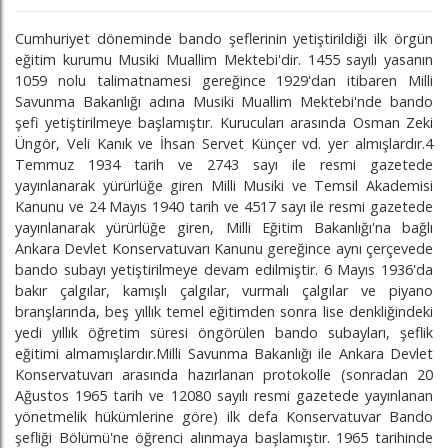
Cumhuriyet döneminde bando şeflerinin yetiştirildiği ilk örgün
eğitim kurumu Musiki Muallim Mektebi'dir. 1455 sayılı yasanın
1059 nolu talimatnamesi gereğince 1929'dan itibaren Milli
Savunma Bakanlığı adına Musiki Muallim Mektebi'nde bando
şefi yetiştirilmeye başlamıştır. Kurucuları arasında Osman Zeki
Üngör, Veli Kanık ve İhsan Servet Künçer vd. yer almışlardır.4
Temmuz 1934 tarih ve 2743 sayı ile resmi gazetede
yayınlanarak yürürlüğe giren Milli Musiki ve Temsil Akademisi
Kanunu ve 24 Mayıs 1940 tarih ve 4517 sayı ile resmi gazetede
yayınlanarak yürürlüğe giren, Milli Eğitim Bakanlığı'na bağlı
Ankara Devlet Konservatuvarı Kanunu gereğince aynı çerçevede
bando subayı yetiştirilmeye devam edilmiştir. 6 Mayıs 1936'da
bakır çalgılar, kamışlı çalgılar, vurmalı çalgılar ve piyano
branşlarında, beş yıllık temel eğitimden sonra lise denkliğindeki
yedi yıllık öğretim süresi öngörülen bando subayları, şeflik
eğitimi almamışlardır.Milli Savunma Bakanlığı ile Ankara Devlet
Konservatuvarı arasında hazırlanan protokolle (sonradan 20
Ağustos 1965 tarih ve 12080 sayılı resmi gazetede yayınlanan
yönetmelik hükümlerine göre) ilk defa Konservatuvar Bando
şefliği Bölümü'ne öğrenci alınmaya başlamıştır. 1965 tarihinde