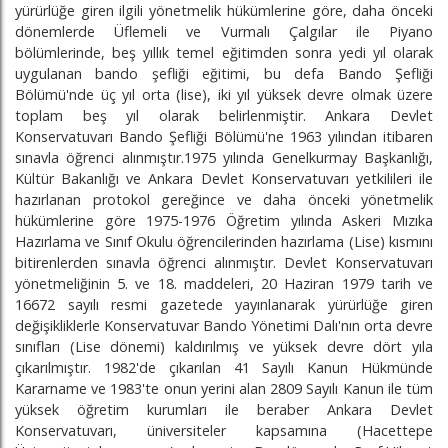
yürürlüğe giren ilgili yönetmelik hükümlerine göre, daha önceki
dönemlerde Üflemeli ve Vurmalı Çalgılar ile Piyano
bölümlerinde, beş yıllık temel eğitimden sonra yedi yıl olarak
uygulanan bando şefliği eğitimi, bu defa Bando Şefliği
Bölümü'nde üç yıl orta (lise), iki yıl yüksek devre olmak üzere
toplam beş yıl olarak belirlenmiştir. Ankara Devlet
Konservatuvarı Bando Şefliği Bölümü'ne 1963 yılından itibaren
sınavla öğrenci alınmıştır.1975 yılında Genelkurmay Başkanlığı,
Kültür Bakanlığı ve Ankara Devlet Konservatuvarı yetkilileri ile
hazırlanan protokol gereğince ve daha önceki yönetmelik
hükümlerine göre 1975-1976 Öğretim yılında Askeri Mızıka
Hazırlama ve Sınıf Okulu öğrencilerinden hazırlama (Lise) kısmını
bitirenlerden sınavla öğrenci alınmıştır. Devlet Konservatuvarı
yönetmeliğinin 5. ve 18. maddeleri, 20 Haziran 1979 tarih ve
16672 sayılı resmi gazetede yayınlanarak yürürlüğe giren
değişikliklerle Konservatuvar Bando Yönetimi Dalı'nın orta devre
sınıfları (Lise dönemi) kaldırılmış ve yüksek devre dört yıla
çıkarılmıştır. 1982'de çıkarılan 41 Sayılı Kanun Hükmünde
Kararname ve 1983'te onun yerini alan 2809 Sayılı Kanun ile tüm
yüksek öğretim kurumları ile beraber Ankara Devlet
Konservatuvarı, üniversiteler kapsamına (Hacettepe