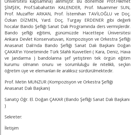
Üniversitesi kapsamına) alınmıştır. Bu dönemde Prof.Hikmet
ŞİMŞEK, Prof.Sabahattin KALENDER, Prof. Muammer SUN,
Prof. Muzaffer ARKAN, Prof. İstemihan TAVİLOĞLU ve Doç.
Özkan DİZMEN, Yard. Doç. Turgay ERDENER gibi değerli
hocalar Bando Şefliği Sanat Dalı Programında ders vermişlerdir.
Bando şefliği eğitimi, günümüzde Hacettepe Üniversitesi
Ankara Devlet Konservatuvarı, Kompozisyon ve Orkestra Şefliği
Anasanat Dalı'nda Bando Şefliği Sanat Dalı Başkanı Doğan
ÇAKAR'ın Yönetiminde Türk Silahlı Kuvvetleri ( Kara, Deniz, Hava
ve Jandarma ) bandolarına şef yetiştiren tek örgün eğitim
kurumu olmanın onuru ve sorumluluğu ile nitelikli, seçkin
öğretim üye ve elemanları ile aralıksız sürdürülmektedir.
Prof. Metin MUNZUR (Kompozisyon ve Orkestra Şefliği
Anasanat Dalı Başkanı)
Sanatçı Öğr. El. Doğan ÇAKAR (Bando Şefliği Sanat Dalı Başkanı
)
Sekreter:
İletişim